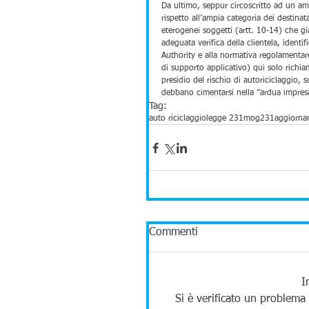
Da ultimo, seppur circoscritto ad un amb
rispetto all’ampia categoria dei destinat
eterogenei soggetti (artt. 10-14) che gi
adeguata verifica della clientela, identif
Authority e alla normativa regolamentare.
di supporto applicativo) qui solo richia
presidio del rischio di autoriciclaggio, 
debbano cimentarsi nella ”ardua impres
Tag:
auto riciclaggio
legge 231
mog231
aggiorna
Commenti
I
Si è verificato un problema 