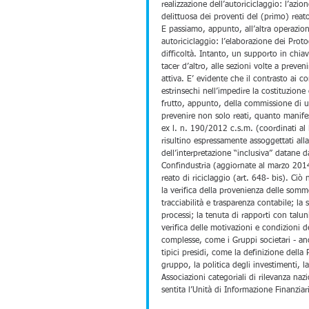
realizzazione dell’autoriciclaggio: l’azi
delittuosa dei proventi del (primo) reato
E passiamo, appunto, all’altra operazio
autoriciclaggio: l’elaborazione dei Prot
difficoltà. Intanto, un supporto in chia
tacer d’altro, alle sezioni volte a preven
attiva. E’ evidente che il contrasto ai c
estrinsechi nell’impedire la costituzione 
frutto, appunto, della commissione di un
prevenire non solo reati, quanto manifes
ex l. n. 190/2012 c.s.m. (coordinati al 
risultino espressamente assoggettati all
dell’interpretazione “inclusiva” datane 
Confindustria (aggiornate al marzo 2014)
reato di riciclaggio (art. 648- bis). Ciò
la verifica della provenienza delle somme 
tracciabilità e trasparenza contabile; la
processi; la tenuta di rapporti con taluni
verifica delle motivazioni e condizioni d
complesse, come i Gruppi societari - an
tipici presidi, come la definizione della 
gruppo, la politica degli investimenti, la 
Associazioni categoriali di rilevanza naz
sentita l’Unità di Informazione Finanziari