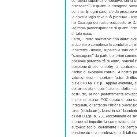
considera superflua e ripetitiva, chi la 
precedenti”) e quanti la ritengono provvi
comma. In ogni caso, c’è da presumere ch
la novella legislativa può produrre - am
nel Catalogo dei reatipresupposto ex D.
legittima preoccupazione di quanti int
di tale reato. 
Certo, il testo normativo non aiuta: alc
articolata e complessa la condotta crimin
incertezza - invero, superabile solo col 
“stressogene” da parte dei primi comme
possibile potenzialità di reato, nonché l’
posizione di talune lobby, ieri contrarie
rischio di excessive control. A nostro p
valorizzi alcuni importanti fattori di rili
bis e 648 ter 1 c.p.. Appare evidente, a
dell’articolata e qualificata condotta ric
costrutto, se non perfettamente sovrapp
implementato un MOG dotato di una sezi
integrarla, orientando l’azione prevenzi
terzo (riciclatore), bensì in self-launder
c) del D.Lgs. n. 231 raccomanda da sempr
idonee ad impedire la commissione dei r
autoriciclaggio, certamente il baricentro
censimento e la ponderazione di tali ris