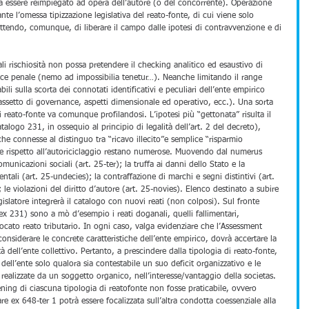
ssa essere reimpiegato ad opera dell’autore (o del concorrente). Operazione 
ante l’omessa tipizzazione legislativa del reato-fonte, di cui viene solo 
ttendo, comunque, di liberare il campo dalle ipotesi di contravvenzione e di 
li rischiosità non possa pretendere il checking analitico ed esaustivo di 
ice penale (nemo ad impossibilia tenetur…). Neanche limitando il range 
zabili sulla scorta dei connotati identificativi e peculiari dell’ente empirico 
, assetto di governance, aspetti dimensionale ed operativo, ecc.). Una sorta 
i reato-fonte va comunque profilandosi. L’ipotesi più “gettonata” risulta il 
talogo 231, in ossequio al principio di legalità dell’art. 2 del decreto), 
e connesse al distinguo tra “ricavo illecito”e semplice “risparmio 
ne rispetto all’autoriciclaggio restano numerose. Muovendo dal numerus 
unicazioni sociali (art. 25-ter); la truffa ai danni dello Stato e la 
entali (art. 25-undecies); la contraffazione di marchi e segni distintivi (art. 
; le violazioni del diritto d’autore (art. 25-novies). Elenco destinato a subire 
islatore integrerà il catalogo con nuovi reati (non colposi). Sul fronte 
i ex 231) sono a mò d’esempio i reati doganali, quelli fallimentari, 
vocato reato tributario. In ogni caso, valga evidenziare che l’Assessment 
 considerare le concrete caratteristiche dell’ente empirico, dovrà accertare la 
à dell’ente collettivo. Pertanto, a prescindere dalla tipologia di reato-fonte, 
o dell’ente solo qualora sia contestabile un suo deficit organizzativo e le 
ealizzate da un soggetto organico, nell’interesse/vantaggio della societas. 
ing di ciascuna tipologia di reatofonte non fosse praticabile, ovvero 
are ex 648-ter 1 potrà essere focalizzata sull’altra condotta coessenziale alla 