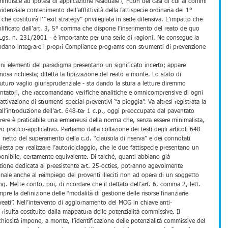
sminuisce ad ipotesi di applicazione residuale (“Fuori dei casi di cui ai commi 
denziale contenimento dell’afflittività della fattispecie ordinaria del 1° 
e costituirà l’“exit strategy” privilegiata in sede difensiva. L’impatto che 
plificato dall’art. 3, 5° comma che dispone l’inserimento del reato de quo 
Lgs. n. 231/2001 - è importante per una serie di ragioni. Ne consegue la 
endano integrare i propri Compliance programs con strumenti di prevenzione 
uni elementi del paradigma presentano un significato incerto; appare 
osa richiesta; difetta la tipizzazione del reato a monte. Lo stato di 
futuro vaglio giurisprudenziale - sta dando la stura a letture diremmo 
ntatori, che raccomandano verifiche analitiche e omnicomprensive di ogni 
attivazione di strumenti special-preventivi “a pioggia”. Va altresì registrata la 
 all’introduzione dell’art. 648-ter 1 c.p., oggi preoccupate dal paventato 
arere è praticabile una ermeneusi della norma che, senza essere minimalista, 
evo pratico-applicativo. Partiamo dalla collazione dei testi degli articoli 648 
l netto del superamento della c.d. “clausola di riserva” e dei connotati 
hiesta per realizzare l’autoriciclaggio, che le due fattispecie presentano un 
onibile, certamente equivalente. Di talché, quanti abbiano già 
one dedicata al preesistente art. 25-octies, potranno agevolmente 
onale anche al reimpiego dei proventi illeciti non ad opera di un soggetto 
ing. Mette conto, poi, di ricordare che il dettato dell’art. 6, comma 2, lett. 
e la definizione delle “modalità di gestione delle risorse finanziarie 
eati”. Nell’intervento di aggiornamento del MOG in chiave anti-
 risulta costituito dalla mappatura delle potenzialità commissive. Il 
chiosità impone, a monte, l’identificazione delle potenzialità commissive del 