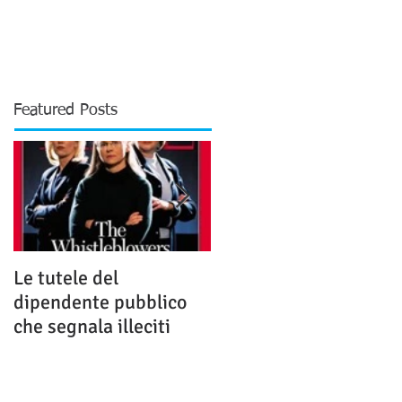
Featured Posts
Le tutele del
La responsabilità
dipendente pubblico
dell'ente:
che segnala illeciti
aggiornamenti sul
dibattito
internazionale