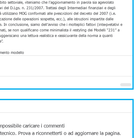
ito settoriale, riteniamo che l’aggiornamento in parola sia agevolato 
ari del D.Lgs. n. 231/2007. Trattasi degli Intermediari finanziari e degli 
à utilizzano MOG conformati alle prescrizioni del decreto del 2007 (i.e. 
icazione delle operazioni sospette, ecc.), alle istruzioni impartite dalle 
 In conclusione, siamo dell’avviso che i molteplici fattori (interpretativi e 
mati, se non qualificano come minimalista il restyling dei Modelli “231” a 
suggeriscano una lettura realistica e rassicurante della norma a quanti 
a”.
mento modello
mpossibile caricare i commenti
tecnico. Prova a riconnetterti o ad aggiornare la pagina.