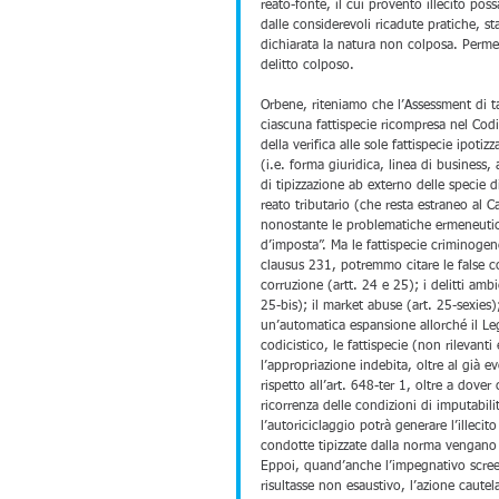
reato-fonte, il cui provento illecito po
dalle considerevoli ricadute pratiche, st
dichiarata la natura non colposa. Perme
delitto colposo. 
Orbene, riteniamo che l’Assessment di ta
ciascuna fattispecie ricompresa nel Cod
della verifica alle sole fattispecie ipotiz
(i.e. forma giuridica, linea di business
di tipizzazione ab externo delle specie d
reato tributario (che resta estraneo al Ca
nonostante le problematiche ermeneutich
d’imposta”. Ma le fattispecie criminoge
clausus 231, potremmo citare le false com
corruzione (artt. 24 e 25); i delitti ambi
25-bis); il market abuse (art. 25-sexies)
un’automatica espansione allorché il Leg
codicistico, le fattispecie (non rilevant
l’appropriazione indebita, oltre al già e
rispetto all’art. 648-ter 1, oltre a dover
ricorrenza delle condizioni di imputabilit
l’autoriciclaggio potrà generare l’illecit
condotte tipizzate dalla norma vengano r
Eppoi, quand’anche l’impegnativo screen
risultasse non esaustivo, l’azione cautel