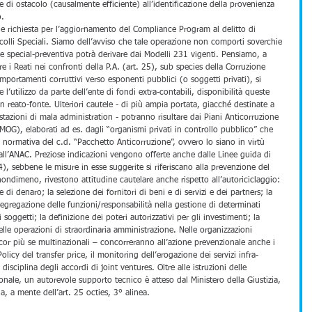
one di ostacolo (causalmente efficiente) all’identificazione della provenienza 
. 
ne richiesta per l’aggiornamento del Compliance Program al delitto di 
ocolli Speciali. Siamo dell’avviso che tale operazione non comporti soverchie 
ve special-preventiva potrà derivare dai Modelli 231 vigenti. Pensiamo, a 
ire i Reati nei confronti della P.A. (art. 25), sub species della Corruzione 
omportamenti corruttivi verso esponenti pubblici (o soggetti privati), si 
e l’utilizzo da parte dell’ente di fondi extra-contabili, disponibilità queste 
 reato-fonte. Ulteriori cautele - di più ampia portata, giacché destinate a 
tazioni di mala administration - potranno risultare dai Piani Anticorruzione 
MOG), elaborati ad es. dagli “organismi privati in controllo pubblico” che 
a normativa del c.d. “Pacchetto Anticorruzione”, ovvero lo siano in virtù 
dall’ANAC. Preziose indicazioni vengono offerte anche dalle Linee guida di 
, sebbene le misure in esse suggerite si riferiscano alla prevenzione del 
 nondimeno, rivestono attitudine cautelare anche rispetto all’autoriciclaggio: 
di denaro; la selezione dei fornitori di beni e di servizi e dei partners; la 
 segregazione delle funzioni/responsabilità nella gestione di determinati 
 soggetti; la definizione dei poteri autorizzativi per gli investimenti; la 
elle operazioni di straordinaria amministrazione. Nelle organizzazioni 
cor più se multinazionali – concorreranno all’azione prevenzionale anche i 
Policy del transfer price, il monitoring dell’erogazione dei servizi infra-
disciplina degli accordi di joint ventures. Oltre alle istruzioni delle 
ionale, un autorevole supporto tecnico è atteso dal Ministero della Giustizia, 
a, a mente dell’art. 25 octies, 3° alinea. 