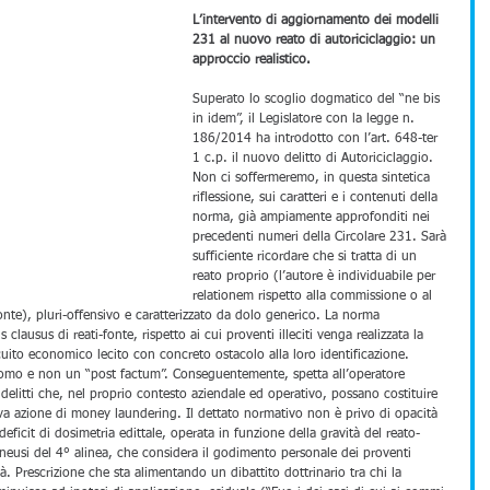
L’intervento di aggiornamento dei modelli 
231 al nuovo reato di autoriciclaggio: un 
approccio realistico.
Superato lo scoglio dogmatico del “ne bis 
in idem”, il Legislatore con la legge n. 
186/2014 ha introdotto con l’art. 648-ter 
1 c.p. il nuovo delitto di Autoriciclaggio. 
Non ci soffermeremo, in questa sintetica 
riflessione, sui caratteri e i contenuti della 
norma, già ampiamente approfonditi nei 
precedenti numeri della Circolare 231. Sarà 
sufficiente ricordare che si tratta di un 
reato proprio (l’autore è individuabile per 
relationem rispetto alla commissione o al 
nte), pluri-offensivo e caratterizzato da dolo generico. La norma 
ausus di reati-fonte, rispetto ai cui proventi illeciti venga realizzata la 
cuito economico lecito con concreto ostacolo alla loro identificazione. 
omo e non un “post factum”. Conseguentemente, spetta all’operatore 
 delitti che, nel proprio contesto aziendale ed operativo, possano costituire 
iva azione di money laundering. Il dettato normativo non è privo di opacità 
 deficit di dosimetria edittale, operata in funzione della gravità del reato-
eneusi del 4° alinea, che considera il godimento personale dei proventi 
tà. Prescrizione che sta alimentando un dibattito dottrinario tra chi la 