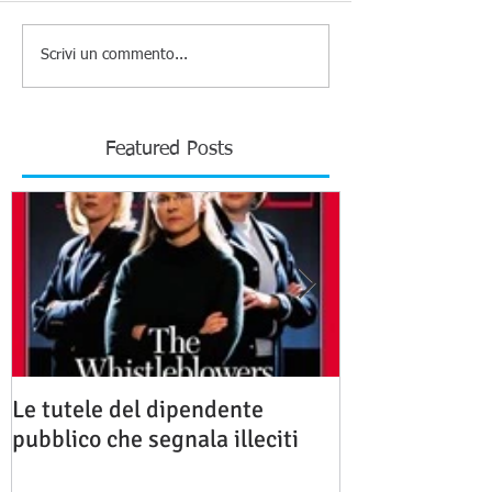
Scrivi un commento...
Featured Posts
Le tutele del dipendente
La responsabili
pubblico che segnala illeciti
aggiornamenti 
internazionale