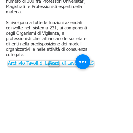
numero di 300 fra Professori Universitari,
Magistrati e Professionisti esperti della
materia.
Si rivolgono a tutte le funzioni aziendali
coinvolte nel sistema 231, ai componenti
degli Organismi di Vigilanza, ai
professionisti che affiancano le società e
gli enti nella predisposizione dei modelli
organizzativi e nelle attività di consulenza
collegate.
Archivio Tavoli di Lavoro
Tavoli di Lavoro 2015
Tavoli231 - Tutti i diritti
riservati
Plenum - P.I./C.F.
08809900015