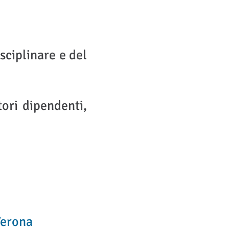
disciplinare e del
tori dipendenti,
Verona