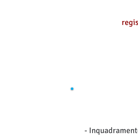
regi
- Inquadramento