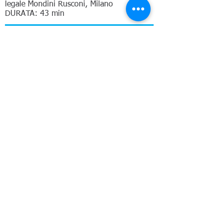
legale Mondini Rusconi, Milano
DURATA: 43 min
Il rating di legalità per le
imprese e la premialità
della compliance
Ermelindo Lungaro, consulente corporate
compliance
DURATA: 42 min