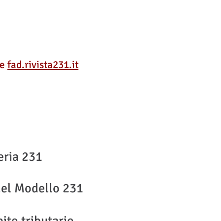
ne
fad.rivista231.it
eria 231
 del Modello 231