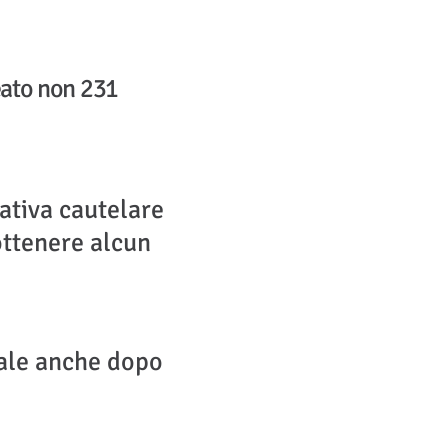
reato non 231
ativa cautelare
ottenere alcun
nale anche dopo