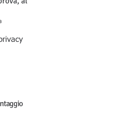
prova, al
va
privacy
antaggio