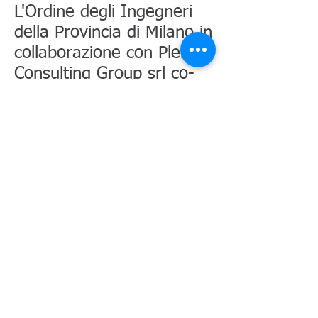
L'Ordine degli Ingegneri
della Provincia di Milano in
collaborazione con Plenum
Consulting Group srl co-
organizza il seguente
convegno:
(mattina:
9.30 - 13.00)
VIOLAZIONE DELLE
NORME SULLA TUTELA
DELLA SALUTE E
SICUREZZA SUL
LAVORO:
LA STRUTTURA
DELL’ILLECITO,