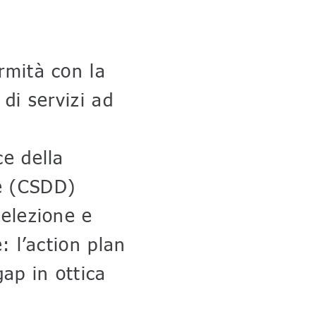
rmità con la
 di servizi ad
ce della
ve (CSDD)
selezione e
: l’action plan
gap in ottica