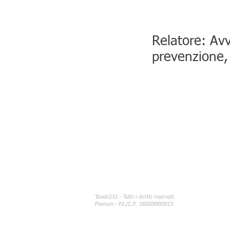
Relatore: Avv
prevenzione,
Tavoli231 - Tutti i diritti riservati
Plenum - P.I./C.F. 08809900015