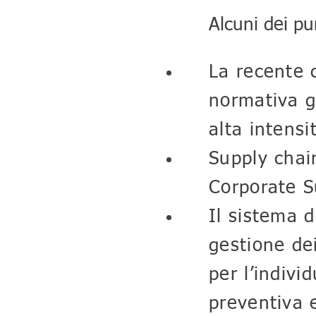
Alcuni dei pun
La recente c
normativa gi
alta intens
Supply chain
Corporate S
Il sistema d
gestione dei
per l’indivi
preventiva 