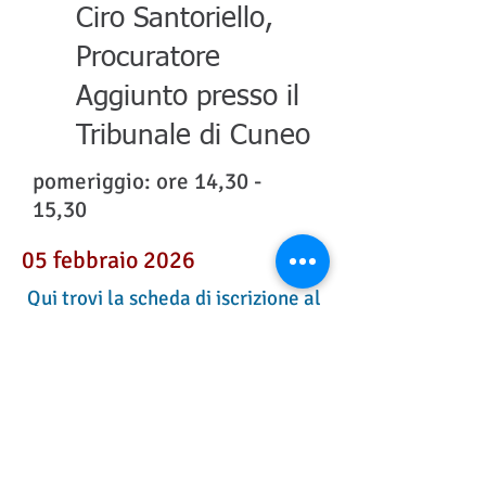
Ciro Santoriello,
Procuratore
Aggiunto presso il
Tribunale di Cuneo
pomeriggio: ore 14,30 -
15,30
05 febbraio 2026
Qui trovi la
scheda di iscrizione al
webinar
Tavoli231 - Tutti i diritti
riservati
Plenum - P.I./C.F.
08809900015