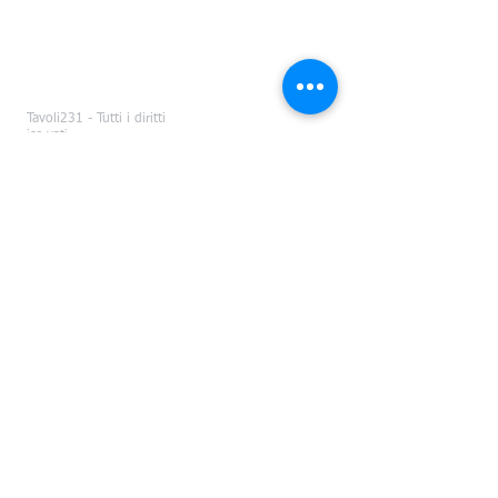
Tavoli231 - Tutti i diritti
riservati
Plenum - P.I./C.F.
08809900015